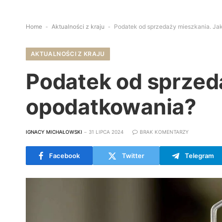
Home
-
Aktualności z kraju
-
Podatek od sprzedaży mieszkania. Ja
AKTUALNOŚCI Z KRAJU
Podatek od sprzed
opodatkowania?
IGNACY MICHAŁOWSKI
31 LIPCA 2024
BRAK KOMENTARZY
Facebook
Twitter
Telegram