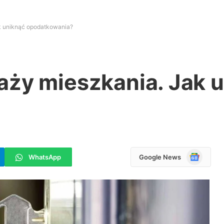
k uniknąć opodatkowania?
aży mieszkania. Jak 
Google
WhatsApp
Google News
News