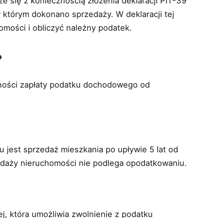
e się z koniecznością złożenia deklaracji PIT-39
 którym dokonano sprzedaży. W deklaracji tej
mości i obliczyć należny podatek.
?
czności zapłaty podatku dochodowego od
 jest sprzedaż mieszkania po upływie 5 lat od
edaży nieruchomości nie podlega opodatkowaniu.
j, która umożliwia zwolnienie z podatku