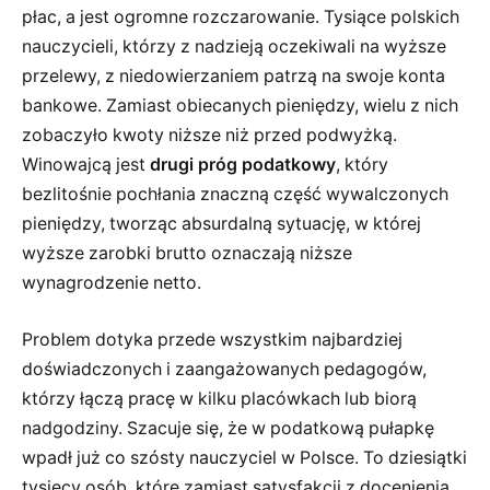
płac, a jest ogromne rozczarowanie. Tysiące polskich
nauczycieli, którzy z nadzieją oczekiwali na wyższe
przelewy, z niedowierzaniem patrzą na swoje konta
bankowe. Zamiast obiecanych pieniędzy, wielu z nich
zobaczyło kwoty niższe niż przed podwyżką.
Winowajcą jest
drugi próg podatkowy
, który
bezlitośnie pochłania znaczną część wywalczonych
pieniędzy, tworząc absurdalną sytuację, w której
wyższe zarobki brutto oznaczają niższe
wynagrodzenie netto.
Problem dotyka przede wszystkim najbardziej
doświadczonych i zaangażowanych pedagogów,
którzy łączą pracę w kilku placówkach lub biorą
nadgodziny. Szacuje się, że w podatkową pułapkę
wpadł już co szósty nauczyciel w Polsce. To dziesiątki
tysięcy osób, które zamiast satysfakcji z docenienia