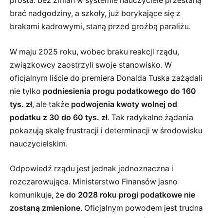
prosta: bez zmian w systemie nauczyciele przestaną
brać nadgodziny, a szkoły, już borykające się z
brakami kadrowymi, staną przed groźbą paraliżu.
W maju 2025 roku, wobec braku reakcji rządu,
związkowcy zaostrzyli swoje stanowisko. W
oficjalnym liście do premiera Donalda Tuska zażądali
nie tylko
podniesienia progu podatkowego do 160
tys. zł
, ale także
podwojenia kwoty wolnej od
podatku z 30 do 60 tys. zł
. Tak radykalne żądania
pokazują skalę frustracji i determinacji w środowisku
nauczycielskim.
Odpowiedź rządu jest jednak jednoznaczna i
rozczarowująca. Ministerstwo Finansów jasno
komunikuje, że
do 2028 roku progi podatkowe nie
zostaną zmienione
. Oficjalnym powodem jest trudna