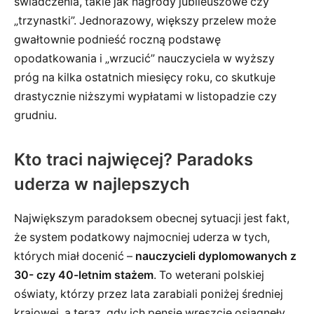
świadczenia, takie jak nagrody jubileuszowe czy
„trzynastki”. Jednorazowy, większy przelew może
gwałtownie podnieść roczną podstawę
opodatkowania i „wrzucić” nauczyciela w wyższy
próg na kilka ostatnich miesięcy roku, co skutkuje
drastycznie niższymi wypłatami w listopadzie czy
grudniu.
Kto traci najwięcej? Paradoks
uderza w najlepszych
Największym paradoksem obecnej sytuacji jest fakt,
że system podatkowy najmocniej uderza w tych,
których miał docenić –
nauczycieli dyplomowanych z
30- czy 40-letnim stażem
. To weterani polskiej
oświaty, którzy przez lata zarabiali poniżej średniej
krajowej, a teraz, gdy ich pensje wreszcie osiągnęły