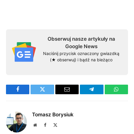
Obserwuj nasze artykuły na
Google News
Naciśnij przycisk oznaczony gwiazdką
(★ obserwuj) i bądź na bieżąco
Facebook
Twitter
Email
Telegram
WhatsA
Tomasz Borysiuk
Website
Facebook
X
(Twitter)