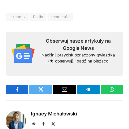
listonosz
Radio
samochód
Obserwuj nasze artykuły na
Google News
Naciśnij przycisk oznaczony gwiazdką
(★ obserwuj) i bądź na bieżąco
Facebook
Twitter
Email
Telegram
WhatsA
Ignacy Michałowski
Website
Facebook
X