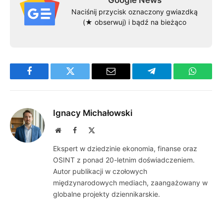
Google News
Naciśnij przycisk oznaczony gwiazdką
(★ obserwuj) i bądź na bieżąco
Facebook
Twitter
Email
Telegram
WhatsA
Ignacy Michałowski
Website
Facebook
X
(Twitter)
Ekspert w dziedzinie ekonomia, finanse oraz
OSINT z ponad 20-letnim doświadczeniem.
Autor publikacji w czołowych
międzynarodowych mediach, zaangażowany w
globalne projekty dziennikarskie.