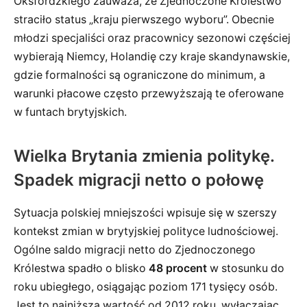
Oksfordzkiego zauważa, że Zjednoczone Królestwo
straciło status „kraju pierwszego wyboru”. Obecnie
młodzi specjaliści oraz pracownicy sezonowi częściej
wybierają Niemcy, Holandię czy kraje skandynawskie,
gdzie formalności są ograniczone do minimum, a
warunki płacowe często przewyższają te oferowane
w funtach brytyjskich.
Wielka Brytania zmienia politykę.
Spadek migracji netto o połowę
Sytuacja polskiej mniejszości wpisuje się w szerszy
kontekst zmian w brytyjskiej polityce ludnościowej.
Ogólne saldo migracji netto do Zjednoczonego
Królestwa spadło o blisko
48 procent
w stosunku do
roku ubiegłego, osiągając poziom 171 tysięcy osób.
Jest to najniższa wartość od 2012 roku, wyłączając