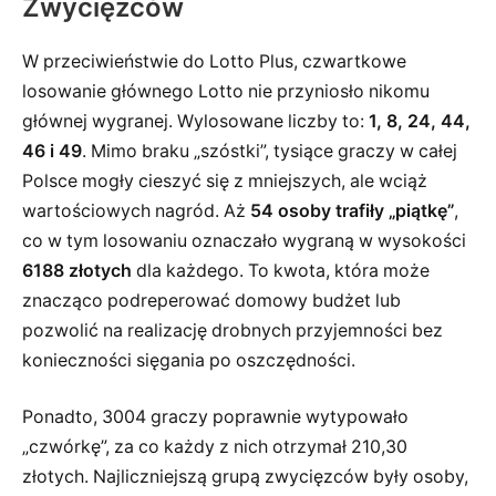
Zwycięzców
W przeciwieństwie do Lotto Plus, czwartkowe
losowanie głównego Lotto nie przyniosło nikomu
głównej wygranej. Wylosowane liczby to:
1, 8, 24, 44,
46 i 49
. Mimo braku „szóstki”, tysiące graczy w całej
Polsce mogły cieszyć się z mniejszych, ale wciąż
wartościowych nagród. Aż
54 osoby trafiły „piątkę”
,
co w tym losowaniu oznaczało wygraną w wysokości
6188 złotych
dla każdego. To kwota, która może
znacząco podreperować domowy budżet lub
pozwolić na realizację drobnych przyjemności bez
konieczności sięgania po oszczędności.
Ponadto, 3004 graczy poprawnie wytypowało
„czwórkę”, za co każdy z nich otrzymał 210,30
złotych. Najliczniejszą grupą zwycięzców były osoby,