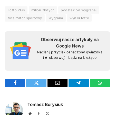
Lotto Plus
milion złotych
podatek od wygranej
totalizator sportowy
Wygrana
wyniki lotto
Obserwuj nasze artykuły na
Google News
Naciśnij przycisk oznaczony gwiazdką
(★ obserwuj) i bądź na bieżąco
Facebook
Twitter
Email
Telegram
WhatsA
Tomasz Borysiuk
Website
Facebook
X