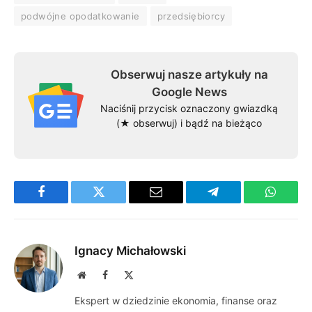
podwójne opodatkowanie
przedsiębiorcy
Obserwuj nasze artykuły na
Google News
Naciśnij przycisk oznaczony gwiazdką
(★ obserwuj) i bądź na bieżąco
Facebook
Twitter
Email
Telegram
WhatsA
Ignacy Michałowski
Website
Facebook
X
(Twitter)
Ekspert w dziedzinie ekonomia, finanse oraz