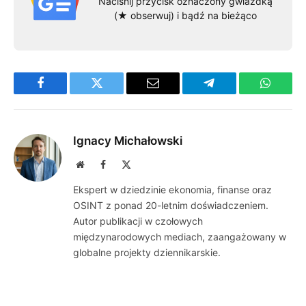
Naciśnij przycisk oznaczony gwiazdką
(★ obserwuj) i bądź na bieżąco
Facebook
Twitter
Email
Telegram
WhatsA
Ignacy Michałowski
Website
Facebook
X
(Twitter)
Ekspert w dziedzinie ekonomia, finanse oraz
OSINT z ponad 20-letnim doświadczeniem.
Autor publikacji w czołowych
międzynarodowych mediach, zaangażowany w
globalne projekty dziennikarskie.