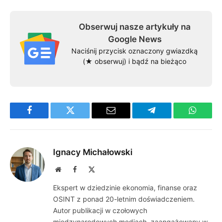
Obserwuj nasze artykuły na
Google News
Naciśnij przycisk oznaczony gwiazdką
(★ obserwuj) i bądź na bieżąco
Facebook
Twitter
Email
Telegram
WhatsA
Ignacy Michałowski
Website
Facebook
X
(Twitter)
Ekspert w dziedzinie ekonomia, finanse oraz
OSINT z ponad 20-letnim doświadczeniem.
Autor publikacji w czołowych
międzynarodowych mediach, zaangażowany w