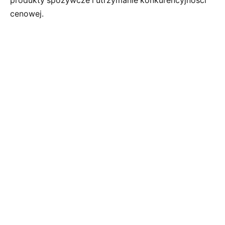
produkty spożywcze i utrzymanie konkurencyjności
cenowej.