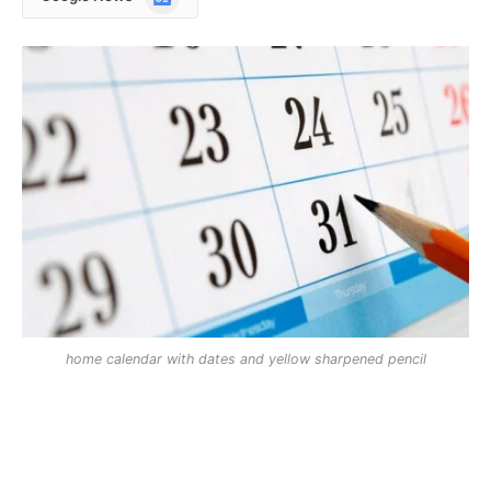
News
home calendar with dates and yellow sharpened pencil