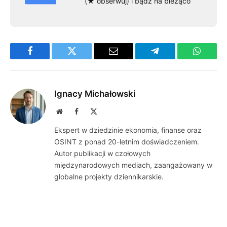
(★ obserwuj) i bądź na bieżąco
Facebook
Twitter
Email
Telegram
WhatsA
Ignacy Michałowski
Website
Facebook
X
(Twitter)
Ekspert w dziedzinie ekonomia, finanse oraz
OSINT z ponad 20-letnim doświadczeniem.
Autor publikacji w czołowych
międzynarodowych mediach, zaangażowany w
globalne projekty dziennikarskie.