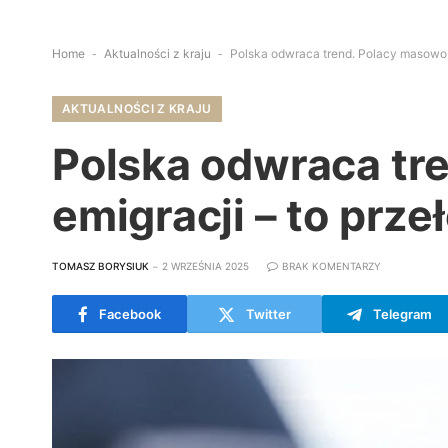
Home
-
Aktualności z kraju
-
Polska odwraca trend. Polacy masowo 
AKTUALNOŚCI Z KRAJU
Polska odwraca tr
emigracji – to prz
TOMASZ BORYSIUK
2 WRZEŚNIA 2025
BRAK KOMENTARZY
Facebook
Twitter
Telegram