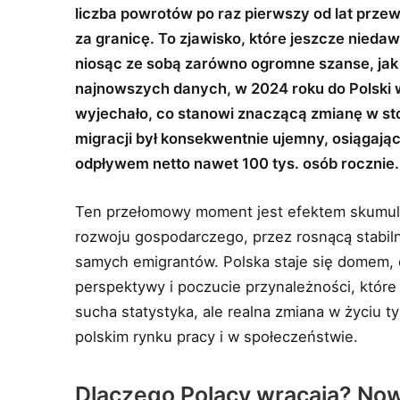
liczba powrotów po raz pierwszy od lat prze
za granicę. To zjawisko, które jeszcze nieda
niosąc ze sobą zarówno ogromne szanse, jak
najnowszych danych, w 2024 roku do Polski w
wyjechało, co stanowi znaczącą zmianę w stos
migracji był konsekwentnie ujemny, osiągają
odpływem netto nawet 100 tys. osób rocznie.
Ten przełomowy moment jest efektem skumul
rozwoju gospodarczego, przez rosnącą stabilno
samych emigrantów. Polska staje się domem, d
perspektywy i poczucie przynależności, które
sucha statystyka, ale realna zmiana w życiu ty
polskim rynku pracy i w społeczeństwie.
Dlaczego Polacy wracają? Nowe