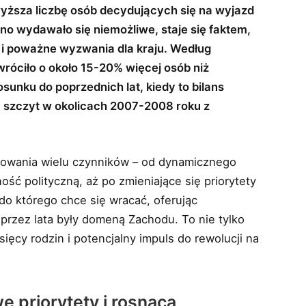
wyższa liczbę osób decydujących się na wyjazd
wno wydawało się niemożliwe, staje się faktem,
 i poważne wyzwania dla kraju. Według
róciło o około 15-20% więcej osób niż
unku do poprzednich lat, kiedy to bilans
c szczyt w okolicach 2007-2008 roku z
owania wielu czynników – od dynamicznego
ść polityczną, aż po zmieniające się priorytety
o którego chce się wracać, oferując
 przez lata były domeną Zachodu. To nie tylko
sięcy rodzin i potencjalny impuls do rewolucji na
 priorytety i rosnąca