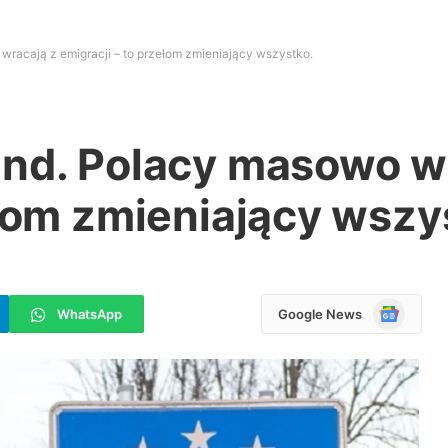
wracają z emigracji – to przełom zmieniający wszystko.
end. Polacy masowo w
ełom zmieniający wszy
Google
WhatsApp
Google News
News