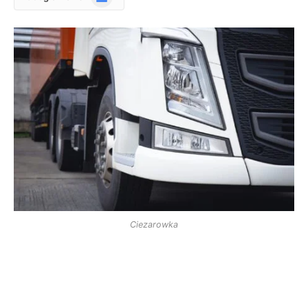
News
Ciezarowka