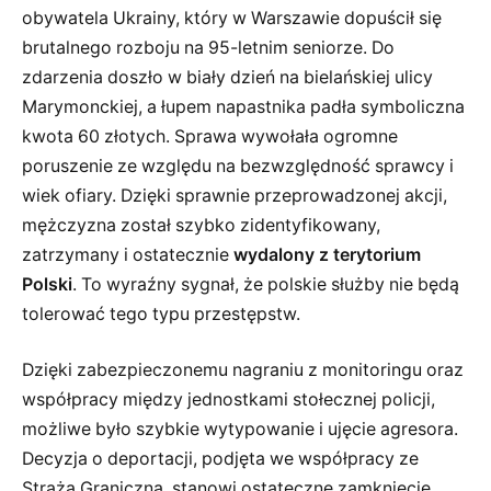
obywatela Ukrainy, który w Warszawie dopuścił się
brutalnego rozboju na 95-letnim seniorze. Do
zdarzenia doszło w biały dzień na bielańskiej ulicy
Marymonckiej, a łupem napastnika padła symboliczna
kwota 60 złotych. Sprawa wywołała ogromne
poruszenie ze względu na bezwzględność sprawcy i
wiek ofiary. Dzięki sprawnie przeprowadzonej akcji,
mężczyzna został szybko zidentyfikowany,
zatrzymany i ostatecznie
wydalony z terytorium
Polski
. To wyraźny sygnał, że polskie służby nie będą
tolerować tego typu przestępstw.
Dzięki zabezpieczonemu nagraniu z monitoringu oraz
współpracy między jednostkami stołecznej policji,
możliwe było szybkie wytypowanie i ujęcie agresora.
Decyzja o deportacji, podjęta we współpracy ze
Strażą Graniczną, stanowi ostateczne zamknięcie