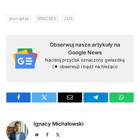
pieniądze
WNIOSEK
ZUS
Obserwuj nasze artykuły na
Google News
Naciśnij przycisk oznaczony gwiazdką
(★ obserwuj) i bądź na bieżąco
Facebook
Twitter
Email
Telegram
WhatsA
Ignacy Michałowski
Website
Facebook
X