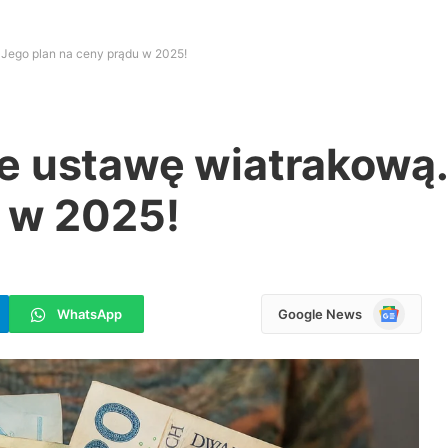
Jego plan na ceny prądu w 2025!
e ustawę wiatrakową.
u w 2025!
Google
WhatsApp
Google News
News