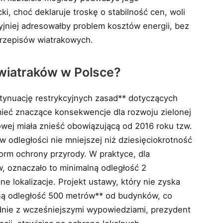
i, choć deklaruje troskę o stabilność cen, woli
zyjniej adresowałby problem kosztów energii, bez
 przepisów wiatrakowych.
wiatraków w Polsce?
ynuację restrykcyjnych zasad** dotyczących
ieć znaczące konsekwencje dla rozwoju zielonej
owej miała znieść obowiązującą od 2016 roku tzw.
 odległości nie mniejszej niż dziesięciokrotność
orm ochrony przyrody. W praktyce, dla
 oznaczało to minimalną odległość 2
e lokalizacje. Projekt ustawy, który nie zyska
ną odległość 500 metrów** od budynków, co
dnie z wcześniejszymi wypowiedziami, prezydent