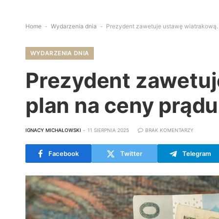
Home
-
Wydarzenia dnia
-
Prezydent zawetuje ustawę wiatrakową. 
WYDARZENIA DNIA
Prezydent zawetuj
plan na ceny prąd
IGNACY MICHAŁOWSKI
11 SIERPNIA 2025
BRAK KOMENTARZY
Facebook
Twitter
Telegram