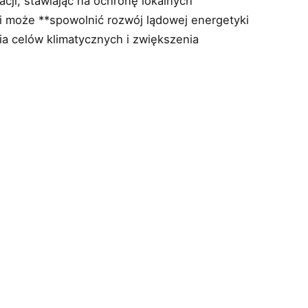
acji, stawiając na ochronę lokalnych
ji może **spowolnić rozwój lądowej energetyki
ia celów klimatycznych i zwiększenia