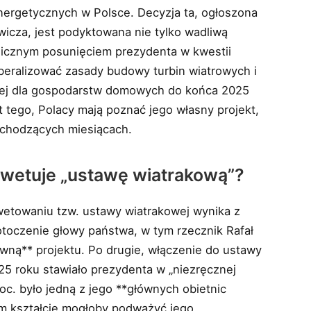
nergetycznych w Polsce. Decyzja ta, ogłoszona
wicza, jest podyktowana nie tylko wadliwą
egicznym posunięciem prezydenta w kwestii
iberalizować zasady budowy turbin wiatrowych i
znej dla gospodarstw domowych do końca 2025
t tego, Polacy mają poznać jego własny projekt,
dchodzących miesiącach.
 wetuje „ustawę wiatrakową”?
etowaniu tzw. ustawy wiatrakowej wynika z
toczenie głowy państwa, w tym rzecznik Rafał
awną** projektu. Po drugie, włączenie do ustawy
5 roku stawiało prezydenta w „niezręcznej
roc. było jedną z jego **głównych obietnic
m kształcie mogłoby podważyć jego