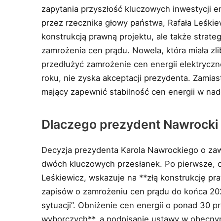
zapytania przyszłość kluczowych inwestycji e
przez rzecznika głowy państwa, Rafała Leśkie
konstrukcją prawną projektu, ale także strat
zamrożenia cen prądu. Nowela, która miała zl
przedłużyć zamrożenie cen energii elektryc
roku, nie zyska akceptacji prezydenta. Zamias
mający zapewnić stabilność cen energii w na
Dlaczego prezydent Nawrocki
Decyzja prezydenta Karola Nawrockiego o zaw
dwóch kluczowych przesłanek. Po pierwsze, o
Leśkiewicz, wskazuje na **złą konstrukcję pr
zapisów o zamrożeniu cen prądu do końca 202
sytuacji”. Obniżenie cen energii o ponad 30 p
wyborczych**, a podpisanie ustawy w obecny