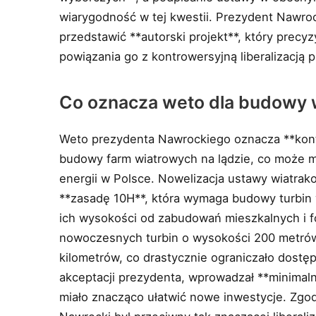
wiarygodność w tej kwestii. Prezydent Nawrock
przedstawić **autorski projekt**, który precy
powiązania go z kontrowersyjną liberalizacją
Co oznacza weto dla budowy 
Weto prezydenta Nawrockiego oznacza **kont
budowy farm wiatrowych na lądzie, co może m
energii w Polsce. Nowelizacja ustawy wiatrak
**zasadę 10H**, która wymaga budowy turbin w
ich wysokości od zabudowań mieszkalnych i f
nowoczesnych turbin o wysokości 200 metrów,
kilometrów, co drastycznie ograniczało dostępn
akceptacji prezydenta, wprowadzał **minimal
miało znacząco ułatwić nowe inwestycje. Zgo