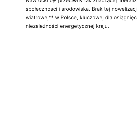
Nawrocki był przeciwny tak znaczącej liberaliz
społeczności i środowiska. Brak tej nowelizac
wiatrowej** w Polsce, kluczowej dla osiągnięc
niezależności energetycznej kraju.