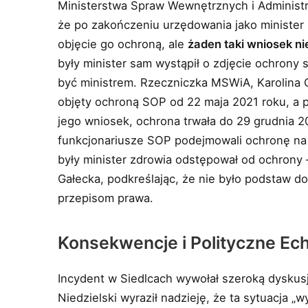
Ministerstwa Spraw Wewnętrznych i Administrac
że po zakończeniu urzędowania jako minister z
objęcie go ochroną, ale
żaden taki wniosek ni
były minister sam wystąpił o zdjęcie ochrony 
być ministrem. Rzeczniczka MSWiA, Karolina 
objęty ochroną SOP od 22 maja 2021 roku, a p
jego wniosek, ochrona trwała do 29 grudnia 20
funkcjonariusze SOP podejmowali ochronę na
były minister zdrowia odstępował od ochrony 
Gałecka, podkreślając, że nie było podstaw d
przepisom prawa.
Konsekwencje i Polityczne Ech
Incydent w Siedlcach wywołał szeroką dyskusj
Niedzielski wyraził nadzieję, że ta sytuacja „