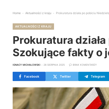
Home
-
Aktualności z kraju
-
Prokuratura działa po pobiciu Niedziel
AKTUALNOŚCI Z KRAJU
Prokuratura działa
Szokujące fakty o 
IGNACY MICHAŁOWSKI
28 SIERPNIA 2025
BRAK KOMENTARZY
Facebook
Twitter
Telegram