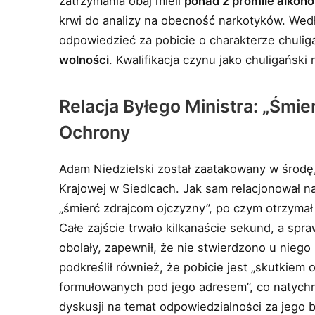
zatrzymania obaj mieli
ponad 2 promile alkoho
krwi do analizy na obecność narkotyków. Wed
odpowiedzieć za pobicie o charakterze chulig
wolności
. Kwalifikacja czynu jako chuligańs
Relacja Byłego Ministra: „Śmie
Ochrony
Adam Niedzielski został zaatakowany w środę, 
Krajowej w Siedlcach. Jak sam relacjonował n
„śmierć zdrajcom ojczyzny”, po czym otrzymał 
Całe zajście trwało kilkanaście sekund, a spraw
obolały, zapewnił, że nie stwierdzono u nieg
podkreślił również, że pobicie jest „skutkie
formułowanych pod jego adresem”, co natychm
dyskusji na temat odpowiedzialności za jego