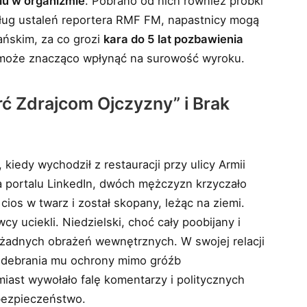
lu w organizmie
. Pobrano od nich również próbki
ług ustaleń reportera RMF FM, napastnicy mogą
ańskim, za co grozi
kara do 5 lat pozbawienia
ki może znacząco wpłynąć na surowość wyroku.
rć Zdrajcom Ojczyzny” i Brak
kiedy wychodził z restauracji przy ulicy Armii
a portalu LinkedIn, dwóch mężczyzn krzyczało
cios w twarz i został skopany, leżąc na ziemi.
cy uciekli. Niedzielski, choć cały poobijany i
o żadnych obrażeń wewnętrznych. W swojej relacji
m odebrania mu ochrony mimo gróźb
iast wywołało falę komentarzy i politycznych
 bezpieczeństwo.