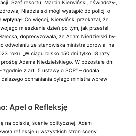
ji. Szef resortu, Marcin Kierwiński, oświadczył,
drowia, Niedzielski mógł wystąpić do policji o
e wpłynął
. Co więcej, Kierwiński przekazał, że
swojego mieszkania dzień po tym, jak przestał
Gałecka, doprecyzowała, że Adam Niedzielski był
o odwołaniu ze stanowiska ministra zdrowia, na
23 roku. „W ciągu blisko 150 dni tylko 18 razy
 prośbę Adama Niedzielskiego. W pozostałe dni
– zgodnie z art. 5 ustawy o SOP” – dodała
o dalszego ochraniania byłego ministra wbrew
o: Apel o Refleksję
ę na polskiej scenie politycznej. Adam
wywoła refleksje u wszystkich stron sceny