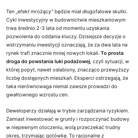
Ten „efekt mrożący” będzie miał długofalowe skutki.
Cykl inwestycyjny w budownictwie mieszkaniowym
trwa średnio 2-3 lata od momentu uzyskania
pozwolenia do oddania kluczy. Dzisiejsze decyzje o
wstrzymaniu inwestycji oznaczają, że za dwa lata na
rynek trafi znacznie mniej nowych lokali.
To prosta
droga do powstania luki podażowej,
czyli sytuacji, w
której popyt, nawet osłabiony, znacząco przewyższy
liczbę dostępnych mieszkań. Eksperci ostrzegają, że
taka nierównowaga niemal zawsze prowadzi do
gwałtownego wzrostu cen.
Deweloperzy działają w trybie zarządzania ryzykiem.
Zamiast inwestować w grunty i rozpoczynać budowy
w niepewnym otoczeniu, wolą przeczekać trudny
okres, trzymając gotówkę. To racjonalne z