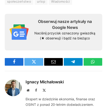
społeczeństwo
urlop
Wiadomości
Obserwuj nasze artykuły na
Google News
Naciśnij przycisk oznaczony gwiazdką
(★ obserwuj) i bądź na bieżąco
Facebook
Twitter
Email
Telegram
WhatsA
Ignacy Michałowski
Website
Facebook
X
(Twitter)
Ekspert w dziedzinie ekonomia, finanse oraz
OSINT z ponad 20-letnim doświadczeniem.