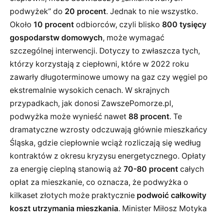
podwyżek” do
20 procent
. Jednak to nie wszystko.
Około
10 procent
odbiorców, czyli blisko
800 tysięcy
gospodarstw domowych
, może wymagać
szczególnej interwencji. Dotyczy to zwłaszcza tych,
którzy korzystają z ciepłowni, które w 2022 roku
zawarły długoterminowe umowy na gaz czy węgiel po
ekstremalnie wysokich cenach. W skrajnych
przypadkach, jak donosi ZawszePomorze.pl,
podwyżka może wynieść nawet
88 procent
. Te
dramatyczne wzrosty odczuwają głównie mieszkańcy
Śląska, gdzie ciepłownie wciąż rozliczają się według
kontraktów z okresu kryzysu energetycznego. Opłaty
za energię cieplną stanowią aż
70-80 procent
całych
opłat za mieszkanie, co oznacza, że podwyżka o
kilkaset złotych może praktycznie
podwoić całkowity
koszt utrzymania mieszkania
. Minister Miłosz Motyka