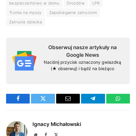
bezpieczeństwo w domu
Drozdów
LPR
Trutka na myszy
Zapobieganie zatruciom
Zatrucie dziecka
Obserwuj nasze artykuły na
Google News
Naciśnij przycisk oznaczony gwiazdką
(★ obserwuj) i bądź na bieżąco
Facebook
Twitter
Email
Telegram
WhatsA
Ignacy Michałowski
Website
Facebook
X