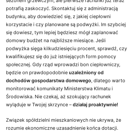
sezonem grzewczym, ale pierwsze rachunki już teraz
potrafią zaskoczyć. Skontaktuj się z administracją
budynku, aby dowiedzieć się, z jakiej ciepłowni
korzystacie i czy planowane są podwyżki. Im szybciej
się dowiesz, tym lepiej będziesz mógł zaplanować
domowy budżet na najbliższe miesiące. Jeśli
podwyżka sięga kilkudziesięciu procent, sprawdź, czy
kwalifikujesz się do już istniejących form pomocy
społecznej. Gdy rząd wprowadzi bon ciepłowniczy,
będzie on prawdopodobnie
uzależniony od
dochodów gospodarstwa domowego
, dlatego warto
monitorować komunikaty Ministerstwa Klimatu i
Środowiska. Nie czekaj, aż szokujący rachunek
wyląduje w Twojej skrzynce –
działaj proaktywnie!
Związek spółdzielni mieszkaniowych nie ukrywa, że
rozumie ekonomiczne uzasadnienie końca dotacji.