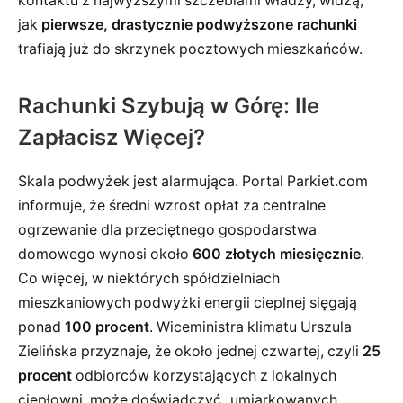
kontaktu z najwyższymi szczeblami władzy, widzą,
jak
pierwsze, drastycznie podwyższone rachunki
trafiają już do skrzynek pocztowych mieszkańców.
Rachunki Szybują w Górę: Ile
Zapłacisz Więcej?
Skala podwyżek jest alarmująca. Portal Parkiet.com
informuje, że średni wzrost opłat za centralne
ogrzewanie dla przeciętnego gospodarstwa
domowego wynosi około
600 złotych miesięcznie
.
Co więcej, w niektórych spółdzielniach
mieszkaniowych podwyżki energii cieplnej sięgają
ponad
100 procent
. Wiceministra klimatu Urszula
Zielińska przyznaje, że około jednej czwartej, czyli
25
procent
odbiorców korzystających z lokalnych
ciepłowni, może doświadczyć „umiarkowanych