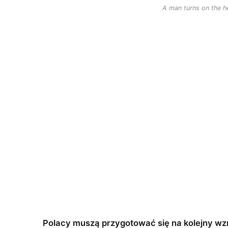
A man turns on the he
Polacy muszą przygotować się na kolejny wz