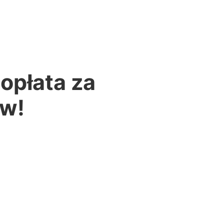
opłata za
ów!