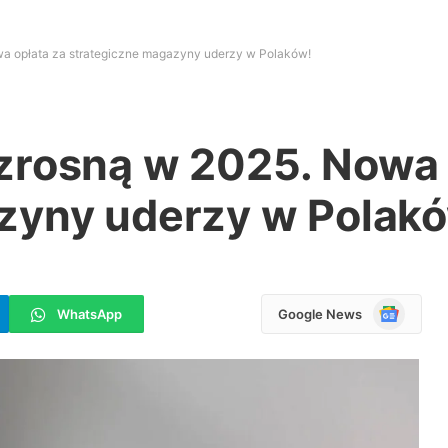
a opłata za strategiczne magazyny uderzy w Polaków!
zrosną w 2025. Nowa 
zyny uderzy w Polak
Google
WhatsApp
Google News
News