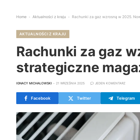
Home
-
Aktualności z kraju
-
Rachunki za gaz wzrosną w 2025. Now
AKTUALNOŚCI Z KRAJU
Rachunki za gaz w
strategiczne maga
IGNACY MICHAŁOWSKI
21 WRZEŚNIA 2025
JEDEN KOMENTARZ
Facebook
Twitter
Telegram