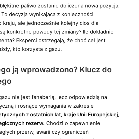
błękitne paliwo zostanie doliczona nowa pozycja:
 To decyzja wynikająca z konieczności
raju, ale jednocześnie kolejny cios dla
są konkretne powody tej zmiany? Ile dokładnie
enta? Eksperci ostrzegają, że choć cel jest
żdy, kto korzysta z gazu.
zego ją wprowadzono? Klucz do
ego
zu nie jest fanaberią, lecz odpowiedzią na
tyczną i rosnące wymagania w zakresie
ycznych z ostatnich lat, kraje Unii Europejskiej,
tegicznych rezerw.
Chodzi o zapewnienie
głych przerw, awarii czy ograniczeń