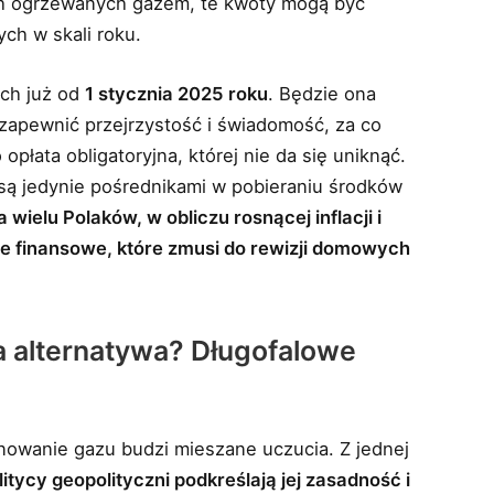
h ogrzewanych gazem, te kwoty mogą być
ych w skali roku.
ach już od
1 stycznia 2025 roku
. Będzie ona
zapewnić przejrzystość i świadomość, za co
 opłata obligatoryjna, której nie da się uniknąć.
 są jedynie pośrednikami w pobieraniu środków
a wielu Polaków, w obliczu rosnącej inflacji i
ie finansowe, które zmusi do rewizji domowych
a alternatywa? Długofalowe
owanie gazu budzi mieszane uczucia. Z jednej
itycy geopolityczni podkreślają jej zasadność i