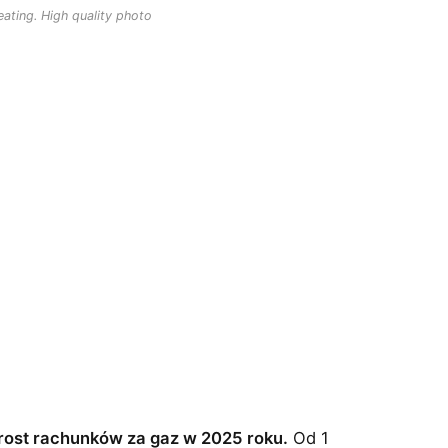
ating. High quality photo
rost rachunków za gaz w 2025 roku.
Od 1