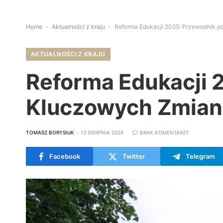
Home
-
Aktualności z kraju
-
Reforma Edukacji 2025: Przewodnik p
AKTUALNOŚCI Z KRAJU
Reforma Edukacji 
Kluczowych Zmiana
TOMASZ BORYSIUK
13 SIERPNIA 2025
BRAK KOMENTARZY
Facebook
Twitter
Telegram