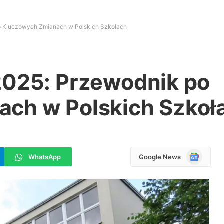
o Kluczowych Zmianach w Polskich Szkołach
2025: Przewodnik po
ch w Polskich Szkoł
Google
WhatsApp
Google News
News