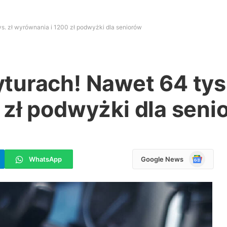
s. zł wyrównania i 1200 zł podwyżki dla seniorów
urach! Nawet 64 tys.
 zł podwyżki dla seni
Google
WhatsApp
Google News
News