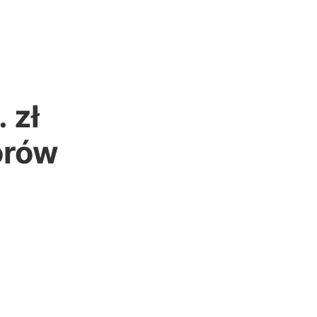
 zł
orów