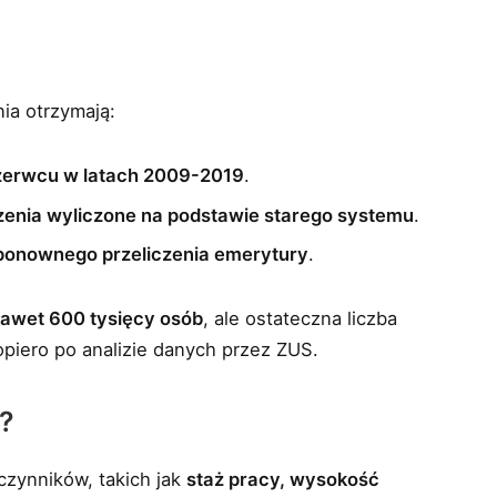
ia otrzymają:
czerwcu w latach 2009-2019
.
czenia wyliczone na podstawie starego systemu
.
ię ponownego przeliczenia emerytury
.
awet 600 tysięcy osób
, ale ostateczna liczba
iero po analizie danych przez ZUS.
y?
czynników, takich jak
staż pracy, wysokość