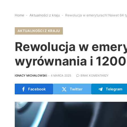
Home
-
Aktualności z kraju
-
Rewolucja w emeryturach! Nawet 64 ty
AKTUALNOŚCI Z KRAJU
Rewolucja w emeryt
wyrównania i 1200
IGNACY MICHAŁOWSKI
4 MARCA 2025
BRAK KOMENTARZY
Facebook
Twitter
Telegram