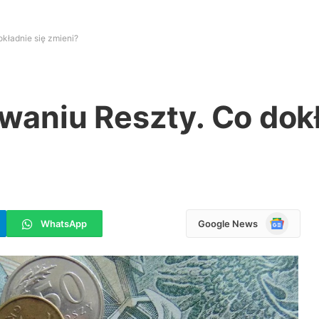
kładnie się zmieni?
aniu Reszty. Co dokł
Google
WhatsApp
Google News
News