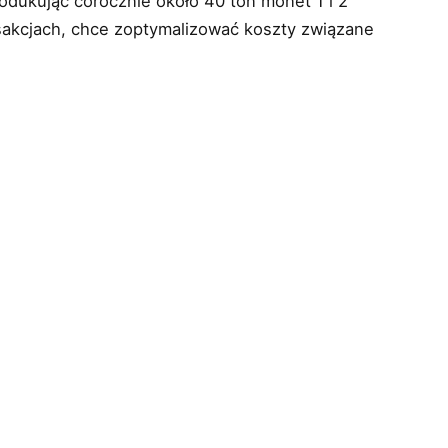
rodukując corocznie około 40 ton monet 1 i 2
sakcjach, chce zoptymalizować koszty związane