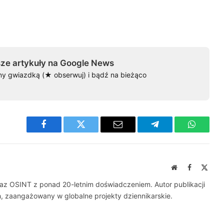
ze artykuły na Google News
ny gwiazdką (★ obserwuj) i bądź na bieżąco
Facebook
Twitter
Email
Telegram
WhatsA
Website
Facebook
X
(Twit
raz OSINT z ponad 20-letnim doświadczeniem. Autor publikacji
zaangażowany w globalne projekty dziennikarskie.