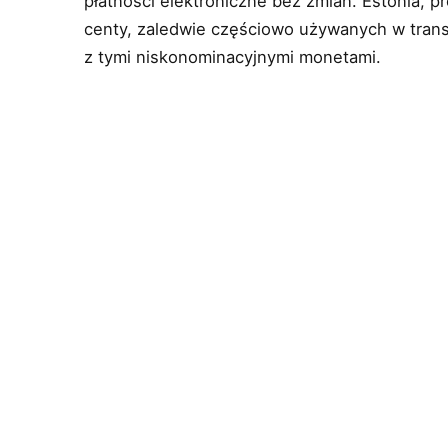
płatności elektroniczne bez zmian. Estonia, p
centy, zaledwie częściowo używanych w tran
z tymi niskonominacyjnymi monetami.