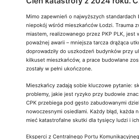
Cień katastrofy z 2024 roku. 
Mimo zapewnień o najwyższych standardach b
niepokój wśród mieszkańców Łodzi. Trauma z
miastem, realizowanego przez PKP PLK, jest 
poważnej awarii – mniejsza tarcza drążąca utkn
doprowadziły do uszkodzeń budynków przy ul
kilkuset mieszkańców, a prace budowlane zost
zostały w pełni ukończone.
Mieszkańcy zadają sobie kluczowe pytanie: sk
problemy, jakie jest ryzyko przy budowie zna
CPK przebiega pod gęsto zabudowanymi dzieln
nowoczesnymi osiedlami. Każdy błąd, każda n
mieć katastrofalne skutki dla tysięcy ludzi i ic
Eksperci z Centralnego Portu Komunikacyjnego