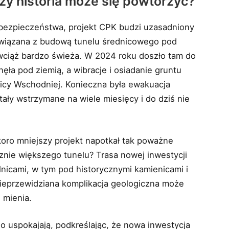
Czy historia może się powtórzyć?
ezpieczeństwa, projekt CPK budzi uzasadniony
wiązana z budową tunelu średnicowego pod
wciąż bardzo świeża. W 2024 roku doszło tam do
ęła pod ziemią, a wibracje i osiadanie gruntu
icy Wschodniej. Konieczna była ewakuacja
ały wstrzymane na wiele miesięcy i do dziś nie
oro mniejszy projekt napotkał tak poważne
cznie większego tunelu? Trasa nowej inwestycji
icami, w tym pod historycznymi kamienicami i
ieprzewidziana komplikacja geologiczna może
h mienia.
 uspokajają, podkreślając, że nowa inwestycja