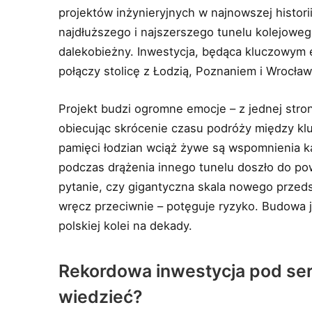
projektów inżynieryjnych w najnowszej histori
najdłuższego i najszerszego tunelu kolejoweg
dalekobieżny. Inwestycja, będąca kluczowym e
połączy stolicę z Łodzią, Poznaniem i Wrocławi
Projekt budzi ogromne emocje – z jednej str
obiecując skrócenie czasu podróży między klu
pamięci łodzian wciąż żywe są wspomnienia ka
podczas drążenia innego tunelu doszło do pow
pytanie, czy gigantyczna skala nowego przed
wręcz przeciwnie – potęguje ryzyko. Budowa j
polskiej kolei na dekady.
Rekordowa inwestycja pod ser
wiedzieć?