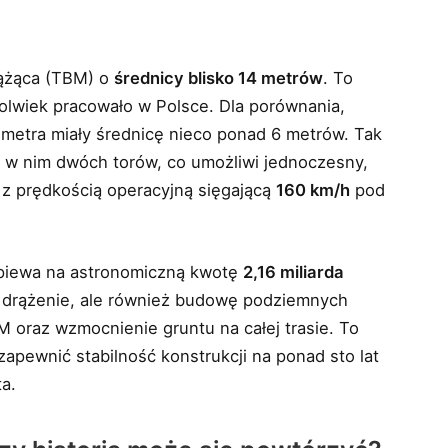
rążąca (TBM) o
średnicy blisko 14 metrów
. To
kolwiek pracowało w Polsce. Dla porównania,
metra miały średnicę nieco ponad 6 metrów. Tak
e w nim dwóch torów, co umożliwi jednoczesny,
 z prędkością operacyjną sięgającą
160 km/h
pod
opiewa na astronomiczną kwotę
2,16 miliarda
mo drążenie, ale również budowę podziemnych
M oraz wzmocnienie gruntu na całej trasie. To
apewnić stabilność konstrukcji na ponad sto lat
a.