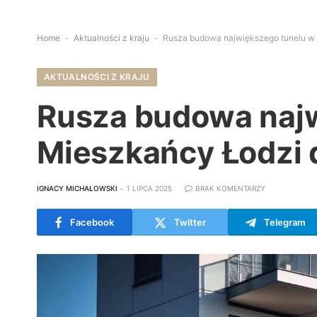
Home
-
Aktualności z kraju
-
Rusza budowa największego tunelu w 
AKTUALNOŚCI Z KRAJU
Rusza budowa najw
Mieszkańcy Łodzi 
IGNACY MICHAŁOWSKI
1 LIPCA 2025
BRAK KOMENTARZY
Facebook
Twitter
Telegram