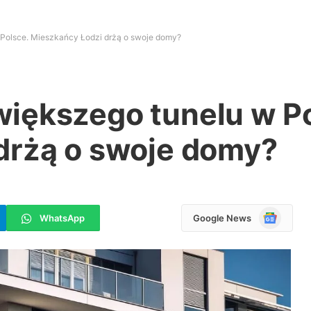
Polsce. Mieszkańcy Łodzi drżą o swoje domy?
iększego tunelu w Po
drżą o swoje domy?
Google
WhatsApp
Google News
News