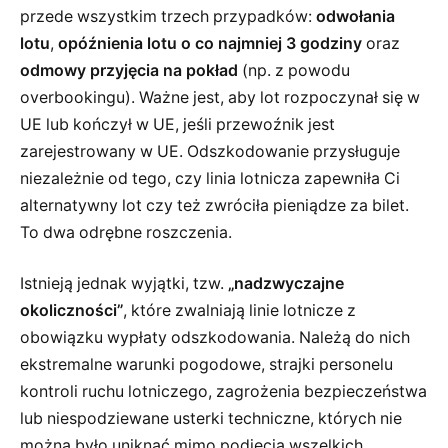
przede wszystkim trzech przypadków:
odwołania
lotu
,
opóźnienia lotu o co najmniej 3 godziny
oraz
odmowy przyjęcia na pokład
(np. z powodu
overbookingu). Ważne jest, aby lot rozpoczynał się w
UE lub kończył w UE, jeśli przewoźnik jest
zarejestrowany w UE. Odszkodowanie przysługuje
niezależnie od tego, czy linia lotnicza zapewniła Ci
alternatywny lot czy też zwróciła pieniądze za bilet.
To dwa odrębne roszczenia.
Istnieją jednak wyjątki, tzw.
„nadzwyczajne
okoliczności”
, które zwalniają linie lotnicze z
obowiązku wypłaty odszkodowania. Należą do nich
ekstremalne warunki pogodowe, strajki personelu
kontroli ruchu lotniczego, zagrożenia bezpieczeństwa
lub niespodziewane usterki techniczne, których nie
można było uniknąć mimo podjęcia wszelkich