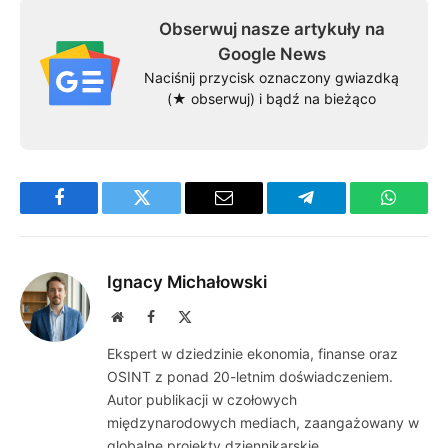
Obserwuj nasze artykuły na
Google News
Naciśnij przycisk oznaczony gwiazdką
(★ obserwuj) i bądź na bieżąco
Facebook
Twitter
Email
Telegram
WhatsA
Ignacy Michałowski
Website
Facebook
X
(Twitter)
Ekspert w dziedzinie ekonomia, finanse oraz
OSINT z ponad 20-letnim doświadczeniem.
Autor publikacji w czołowych
międzynarodowych mediach, zaangażowany w
globalne projekty dziennikarskie.