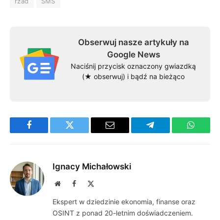
rzad
SMS
Obserwuj nasze artykuły na
Google News
Naciśnij przycisk oznaczony gwiazdką
(★ obserwuj) i bądź na bieżąco
Facebook
Twitter
Email
Telegram
WhatsA
Ignacy Michałowski
Website
Facebook
X
(Twitter)
Ekspert w dziedzinie ekonomia, finanse oraz
OSINT z ponad 20-letnim doświadczeniem.