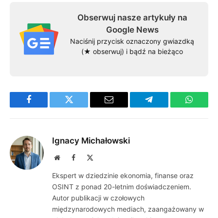
Obserwuj nasze artykuły na
Google News
Naciśnij przycisk oznaczony gwiazdką
(★ obserwuj) i bądź na bieżąco
Facebook
Twitter
Email
Telegram
WhatsA
Ignacy Michałowski
Website
Facebook
X
(Twitter)
Ekspert w dziedzinie ekonomia, finanse oraz
OSINT z ponad 20-letnim doświadczeniem.
Autor publikacji w czołowych
międzynarodowych mediach, zaangażowany w