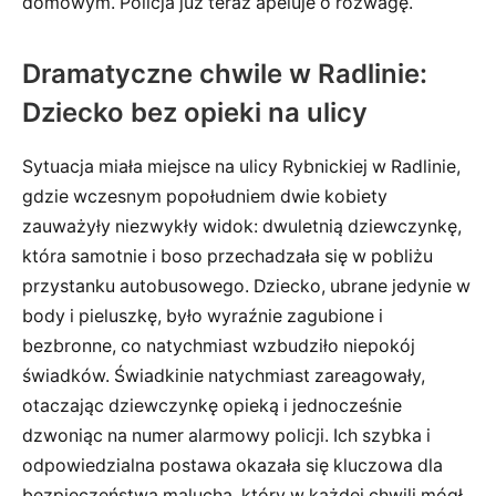
domowym. Policja już teraz apeluje o rozwagę.
Dramatyczne chwile w Radlinie:
Dziecko bez opieki na ulicy
Sytuacja miała miejsce na ulicy Rybnickiej w Radlinie,
gdzie wczesnym popołudniem dwie kobiety
zauważyły niezwykły widok: dwuletnią dziewczynkę,
która samotnie i boso przechadzała się w pobliżu
przystanku autobusowego. Dziecko, ubrane jedynie w
body i pieluszkę, było wyraźnie zagubione i
bezbronne, co natychmiast wzbudziło niepokój
świadków. Świadkinie natychmiast zareagowały,
otaczając dziewczynkę opieką i jednocześnie
dzwoniąc na numer alarmowy policji. Ich szybka i
odpowiedzialna postawa okazała się kluczowa dla
bezpieczeństwa malucha, który w każdej chwili mógł