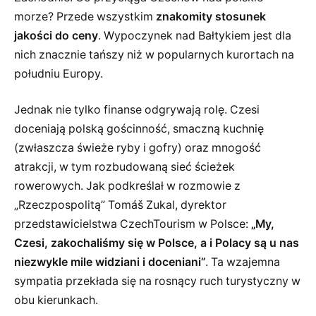
morze? Przede wszystkim
znakomity stosunek
jakości do ceny
. Wypoczynek nad Bałtykiem jest dla
nich znacznie tańszy niż w popularnych kurortach na
południu Europy.
Jednak nie tylko finanse odgrywają rolę. Czesi
doceniają polską gościnność, smaczną kuchnię
(zwłaszcza świeże ryby i gofry) oraz mnogość
atrakcji, w tym rozbudowaną sieć ścieżek
rowerowych. Jak podkreślał w rozmowie z
„Rzeczpospolitą” Tomáš Zukal, dyrektor
przedstawicielstwa CzechTourism w Polsce:
„My,
Czesi, zakochaliśmy się w Polsce, a i Polacy są u nas
niezwykle mile widziani i doceniani”
. Ta wzajemna
sympatia przekłada się na rosnący ruch turystyczny w
obu kierunkach.