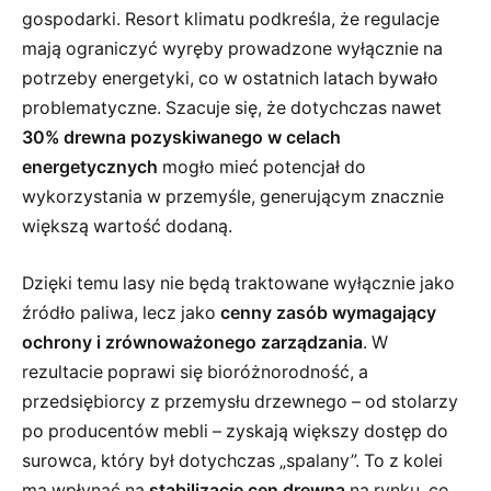
gospodarki. Resort klimatu podkreśla, że regulacje
mają ograniczyć wyręby prowadzone wyłącznie na
potrzeby energetyki, co w ostatnich latach bywało
problematyczne. Szacuje się, że dotychczas nawet
30% drewna pozyskiwanego w celach
energetycznych
mogło mieć potencjał do
wykorzystania w przemyśle, generującym znacznie
większą wartość dodaną.
Dzięki temu lasy nie będą traktowane wyłącznie jako
źródło paliwa, lecz jako
cenny zasób wymagający
ochrony i zrównoważonego zarządzania
. W
rezultacie poprawi się bioróżnorodność, a
przedsiębiorcy z przemysłu drzewnego – od stolarzy
po producentów mebli – zyskają większy dostęp do
surowca, który był dotychczas „spalany”. To z kolei
ma wpłynąć na
stabilizację cen drewna
na rynku, co