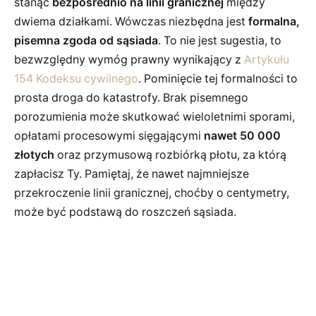
stanąć
bezpośrednio na linii granicznej
między
dwiema działkami. Wówczas niezbędna jest
formalna,
pisemna zgoda od sąsiada
. To nie jest sugestia, to
bezwzględny wymóg prawny wynikający z
Artykułu
154 Kodeksu cywilnego
. Pominięcie tej formalności to
prosta droga do katastrofy. Brak pisemnego
porozumienia może skutkować wieloletnimi sporami,
opłatami procesowymi sięgającymi
nawet 50 000
złotych
oraz przymusową rozbiórką płotu, za którą
zapłacisz Ty. Pamiętaj, że nawet najmniejsze
przekroczenie linii granicznej, choćby o centymetry,
może być podstawą do roszczeń sąsiada.