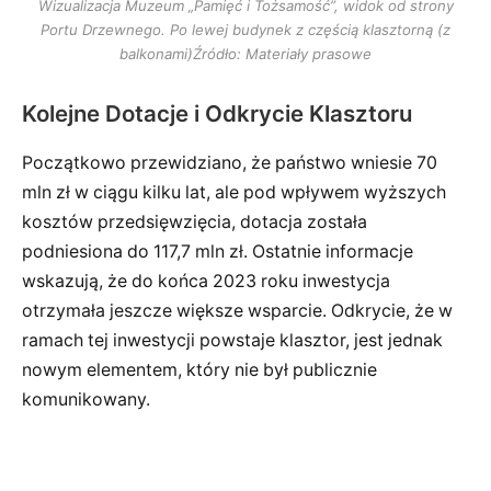
Wizualizacja Muzeum „Pamięć i Tożsamość”, widok od strony
Portu Drzewnego. Po lewej budynek z częścią klasztorną (z
balkonami)
Źródło: Materiały prasowe
Kolejne Dotacje i Odkrycie Klasztoru
Początkowo przewidziano, że państwo wniesie 70
mln zł w ciągu kilku lat, ale pod wpływem wyższych
kosztów przedsięwzięcia, dotacja została
podniesiona do 117,7 mln zł. Ostatnie informacje
wskazują, że do końca 2023 roku inwestycja
otrzymała jeszcze większe wsparcie. Odkrycie, że w
ramach tej inwestycji powstaje klasztor, jest jednak
nowym elementem, który nie był publicznie
komunikowany.