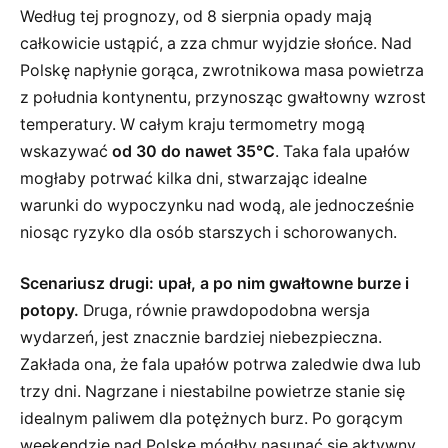
Według tej prognozy, od 8 sierpnia opady mają
całkowicie ustąpić, a zza chmur wyjdzie słońce. Nad
Polskę napłynie gorąca, zwrotnikowa masa powietrza
z południa kontynentu, przynosząc gwałtowny wzrost
temperatury. W całym kraju termometry mogą
wskazywać
od 30 do nawet 35°C
. Taka fala upałów
mogłaby potrwać kilka dni, stwarzając idealne
warunki do wypoczynku nad wodą, ale jednocześnie
niosąc ryzyko dla osób starszych i schorowanych.
Scenariusz drugi: upał, a po nim gwałtowne burze i
potopy.
Druga, równie prawdopodobna wersja
wydarzeń, jest znacznie bardziej niebezpieczna.
Zakłada ona, że fala upałów potrwa zaledwie dwa lub
trzy dni. Nagrzane i niestabilne powietrze stanie się
idealnym paliwem dla potężnych burz. Po gorącym
weekendzie nad Polskę mógłby nasunąć się aktywny