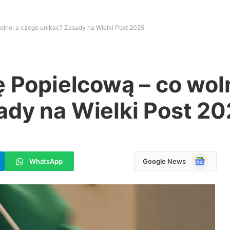
olno, a czego unikać? Zasady na Wielki Post 2025
ę Popielcową – co wol
ady na Wielki Post 2
Google
WhatsApp
Google News
News