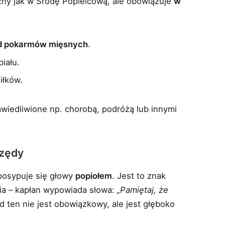
czny jak w Środę Popielcową, ale obowiązuje
w
od pokarmów mięsnych
.
iału.
iłków.
wiedliwione np. chorobą, podróżą lub innymi
rzędy
posypuje się głowy
popiołem
. Jest to znak
cia – kapłan wypowiada słowa:
„Pamiętaj, że
d ten nie jest obowiązkowy, ale jest głęboko