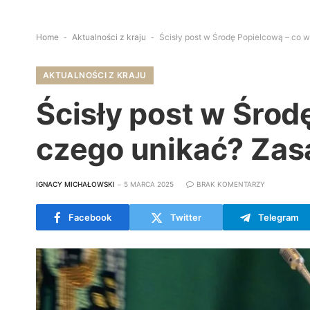
Home
-
Aktualności z kraju
-
Ścisły post w Środę Popielcową – co w
AKTUALNOŚCI Z KRAJU
Ścisły post w Środ
czego unikać? Zas
IGNACY MICHAŁOWSKI
5 MARCA 2025
BRAK KOMENTARZY
Facebook
Twitter
Telegram