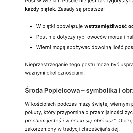
Post w Wielkim Poście nie jest tak rygorysty
każdy piątek
. Zasady są prostsze:
W piątki obowiązuje
wstrzemięźliwość 
Post nie dotyczy ryb, owoców morza i nab
Wierni mogą spożywać dowolną ilość pos
Nieprzestrzeganie tego postu może być uspra
ważnymi okolicznościami.
Środa Popielcowa – symbolika i ob
W kościołach podczas mszy świętej wiernym 
pokuty, który przypomina o przemijalności ży
prochem jesteś i w proch się obrócisz”
. Obrzę
zakorzeniony w tradycji chrześcijańskiej.