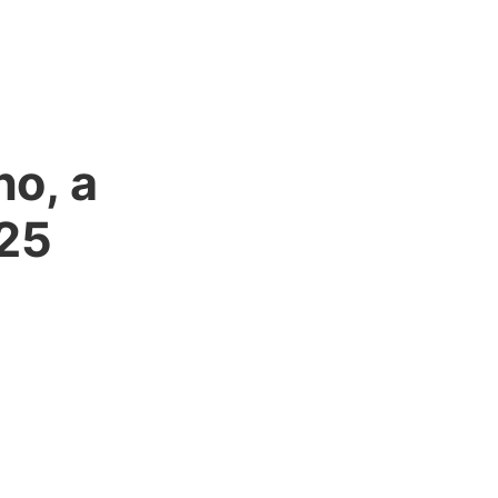
no, a
025