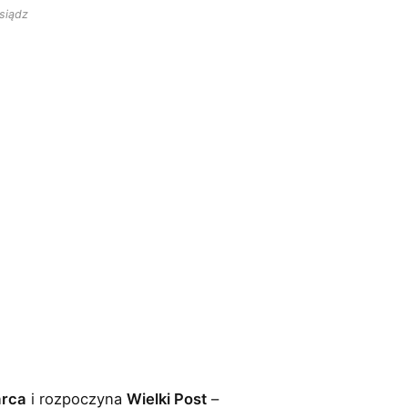
siądz
arca
i rozpoczyna
Wielki Post
–