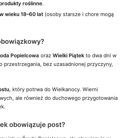
 produkty roślinne
.
w wieku 18–60 lat
(osoby starsze i chore mogą
 obowiązkowy?
roda Popielcowa
oraz
Wielki Piątek
to dwa dni w
go przestrzegania, bez uzasadnionej przyczyny,
ostu
, który potrwa do Wielkanocy. Wierni
iowych, ale również do duchowego przygotowania
ek.
tek obowiązuje post?