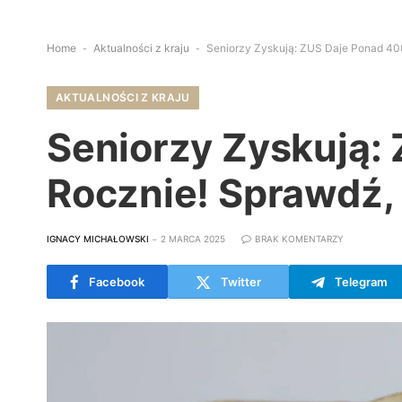
Home
-
Aktualności z kraju
-
Seniorzy Zyskują: ZUS Daje Ponad 40
AKTUALNOŚCI Z KRAJU
Seniorzy Zyskują:
Rocznie! Sprawdź,
IGNACY MICHAŁOWSKI
2 MARCA 2025
BRAK KOMENTARZY
Facebook
Twitter
Telegram