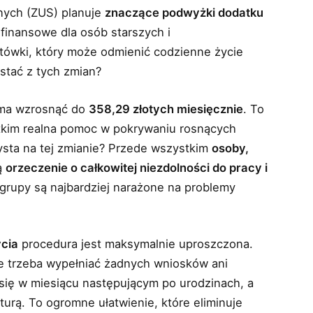
nych (ZUS) planuje
znaczące podwyżki dodatku
 finansowe dla osób starszych i
tówki, który może odmienić codzienne życie
ystać z tych zmian?
 ma wzrosnąć do
358,29 złotych miesięcznie
. To
stkim realna pomoc w pokrywaniu rosnących
zysta na tej zmianie? Przede wszystkim
osoby,
ą
orzeczenie o całkowitej niezdolności do pracy i
 grupy są najbardziej narażone na problemy
ycia
procedura jest maksymalnie uproszczona.
ie trzeba wypełniać żadnych wniosków ani
ię w miesiącu następującym po urodzinach, a
urą. To ogromne ułatwienie, które eliminuje