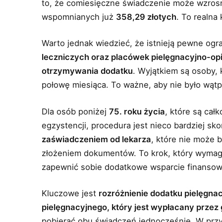
to, że comiesięczne świadczenie może wzro
wspomnianych już
358,29 złotych
. To realna
Warto jednak wiedzieć, że istnieją pewne ogr
leczniczych oraz placówek pielęgnacyjno-opi
otrzymywania dodatku
. Wyjątkiem są osoby,
połowę miesiąca. To ważne, aby nie było wątp
Dla osób poniżej
75. roku życia
, które są cał
egzystencji, procedura jest nieco bardziej s
zaświadczeniem od lekarza
, które nie może 
złożeniem dokumentów. To krok, który wymaga
zapewnić sobie dodatkowe wsparcie finansow
Kluczowe jest
rozróżnienie dodatku pielęgna
pielęgnacyjnego, który jest wypłacany przez 
pobierać obu świadczeń jednocześnie. W prz