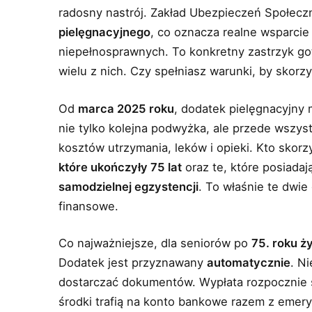
radosny nastrój. Zakład Ubezpieczeń Społecz
pielęgnacyjnego
, co oznacza realne wsparcie
niepełnosprawnych. To konkretny zastrzyk go
wielu z nich. Czy spełniasz warunki, by skorz
Od
marca 2025 roku
, dodatek pielęgnacyjny
nie tylko kolejna podwyżka, ale przede wszy
kosztów utrzymania, leków i opieki. Kto skor
które ukończyły 75 lat
oraz te, które posiadaj
samodzielnej egzystencji
. To właśnie te dwie
finansowe.
Co najważniejsze, dla seniorów po
75. roku ż
Dodatek jest przyznawany
automatycznie
. N
dostarczać dokumentów. Wypłata rozpocznie s
środki trafią na konto bankowe razem z emeryt