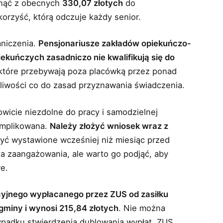
snąć z obecnych
330,07 złotych
do
 korzyść, którą odczuje każdy senior.
aniczenia.
Pensjonariusze zakładów opiekuńczo-
ekuńczych zasadniczo nie kwalifikują się do
 które przebywają poza placówką przez ponad
liwości co do zasad przyznawania świadczenia.
kowicie niezdolne do pracy i samodzielnej
komplikowana.
Należy złożyć wniosek wraz z
być wystawione wcześniej niż miesiąc przed
 zaangażowania, ale warto go podjąć, aby
e.
cyjnego wypłacanego przez ZUS od zasiłku
gminy i wynosi 215,84 złotych
. Nie można
ypadku stwierdzenia dublowania wypłat, ZUS