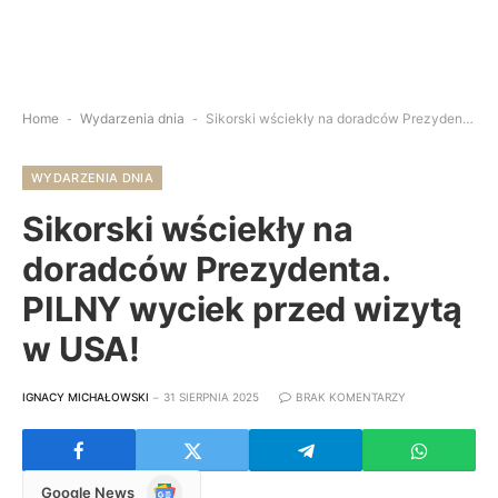
Home
-
Wydarzenia dnia
-
Sikorski wściekły na doradców Prezydenta. PILNY wyciek przed wizytą w USA!
WYDARZENIA DNIA
Sikorski wściekły na
doradców Prezydenta.
PILNY wyciek przed wizytą
w USA!
IGNACY MICHAŁOWSKI
31 SIERPNIA 2025
BRAK KOMENTARZY
Google
Google News