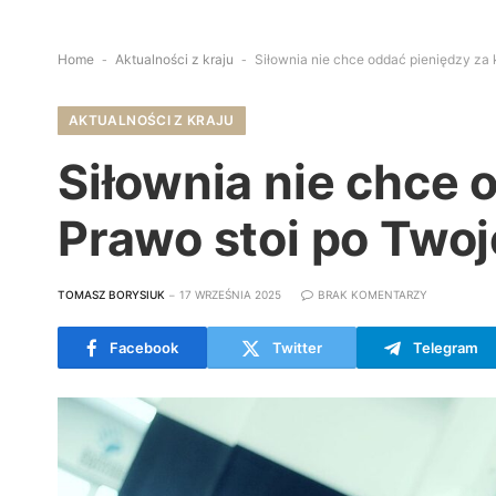
Home
-
Aktualności z kraju
-
Siłownia nie chce oddać pieniędzy za 
AKTUALNOŚCI Z KRAJU
Siłownia nie chce 
Prawo stoi po Twoj
TOMASZ BORYSIUK
17 WRZEŚNIA 2025
BRAK KOMENTARZY
Facebook
Twitter
Telegram