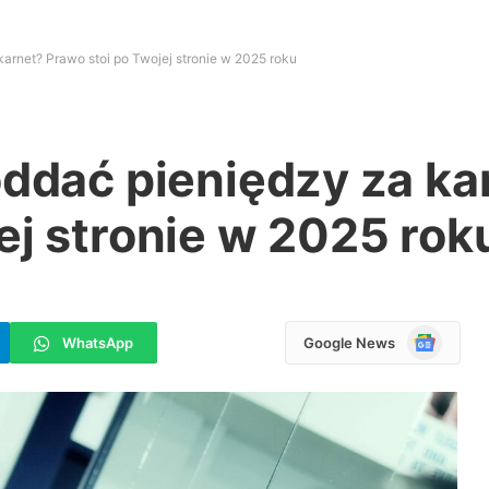
karnet? Prawo stoi po Twojej stronie w 2025 roku
oddać pieniędzy za ka
ej stronie w 2025 rok
Google
WhatsApp
Google News
News