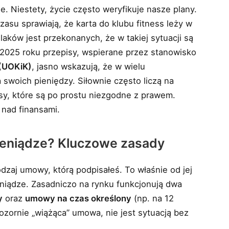
ele. Niestety, życie często weryfikuje nasze plany.
asu sprawiają, że karta do klubu fitness leży w
olaków jest przekonanych, że w takiej sytuacji są
W 2025 roku przepisy, wspierane przez stanowisko
(UOKiK)
, jasno wskazują, że w wielu
swoich pieniędzy. Siłownie często liczą na
sy, które są po prostu niezgodne z prawem.
 nad finansami.
pieniądze? Kluczowe zasady
zaj umowy, którą podpisałeś. To właśnie od jej
eniądze. Zasadniczo na rynku funkcjonują dwa
y
oraz
umowy na czas określony
(np. na 12
zornie „wiążąca” umowa, nie jest sytuacją bez