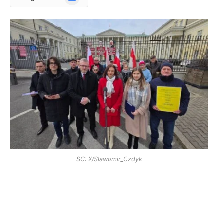
News
SC: X/Slawomir_Ozdyk