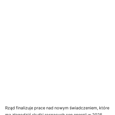
Rząd finalizuje prace nad nowym świadczeniem, które
ma złagodzić skutki rosnących cen energii w 2025