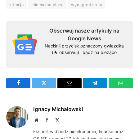
inflacja
minimalna płaca
wynagrodzenia
Obserwuj nasze artykuły na
Google News
Naciśnij przycisk oznaczony gwiazdką
(★ obserwuj) i bądź na bieżąco
Facebook
Twitter
Email
Telegram
WhatsA
Ignacy Michałowski
Website
Facebook
X
(Twitter)
Ekspert w dziedzinie ekonomia, finanse oraz
OSINT z ponad 20-letnim doświadczeniem.