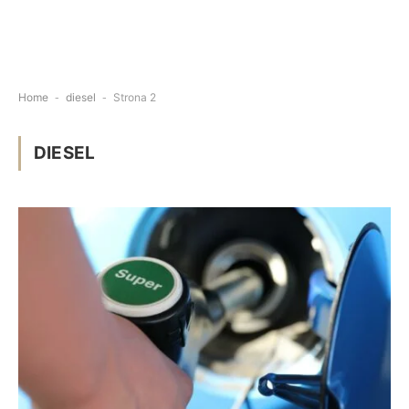
Home
-
diesel
-
Strona 2
DIESEL