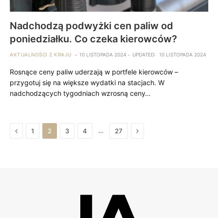
Nadchodzą podwyżki cen paliw od
poniedziałku. Co czeka kierowców?
AKTUALNOŚCI Z KRAJU
10 LISTOPADA 2024
UPDATED:
10 LISTOPADA 2024
Rosnące ceny paliw uderzają w portfele kierowców –
przygotuj się na większe wydatki na stacjach. W
nadchodzących tygodniach wzrosną ceny…
Previous
Next
…
1
2
3
4
27