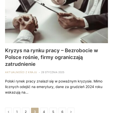
Kryzys na rynku pracy – Bezrobocie w
Polsce rośnie, firmy ograniczają
zatrudnienie
AKTUALNOŚCI Z KRAJU
29 STYCZNIA 2025
Polski rynek pracy znalazł się w poważnym kryzysie. Mimo
licznych odejść na emerytury, dane za grudzień 2024 roku
wskazują na…
Previous
Next
1
2
3
4
5
6