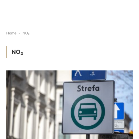
Home
-
NO₂
NO₂