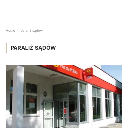
Home
-
paraliż sądów
PARALIŻ SĄDÓW