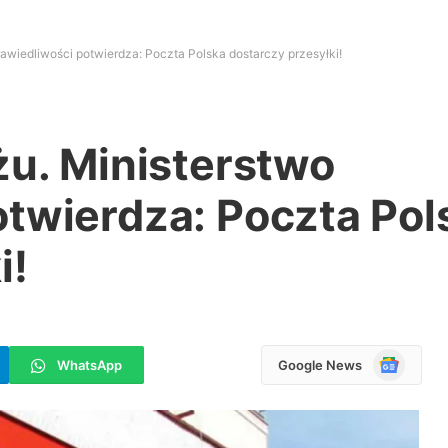
rawiedliwości potwierdza: Poczta Polska dostarczy przesyłki!
żu. Ministerstwo
otwierdza: Poczta Pol
i!
Google
WhatsApp
Google News
News