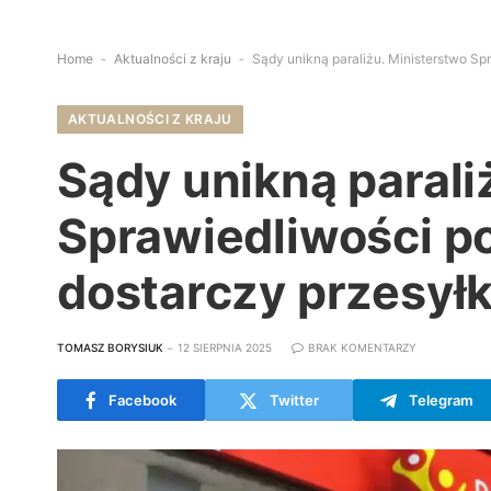
Home
-
Aktualności z kraju
-
Sądy unikną paraliżu. Ministerstwo Sp
AKTUALNOŚCI Z KRAJU
Sądy unikną parali
Sprawiedliwości p
dostarczy przesyłk
TOMASZ BORYSIUK
12 SIERPNIA 2025
BRAK KOMENTARZY
Facebook
Twitter
Telegram