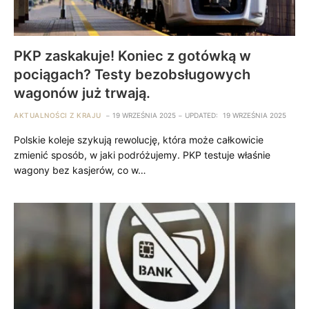
PKP zaskakuje! Koniec z gotówką w
pociągach? Testy bezobsługowych
wagonów już trwają.
AKTUALNOŚCI Z KRAJU
19 WRZEŚNIA 2025
UPDATED:
19 WRZEŚNIA 2025
Polskie koleje szykują rewolucję, która może całkowicie
zmienić sposób, w jaki podróżujemy. PKP testuje właśnie
wagony bez kasjerów, co w…