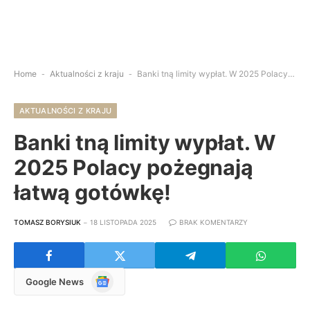
Home
-
Aktualności z kraju
-
Banki tną limity wypłat. W 2025 Polacy pożegnają łatwą gotówkę!
AKTUALNOŚCI Z KRAJU
Banki tną limity wypłat. W
2025 Polacy pożegnają
łatwą gotówkę!
TOMASZ BORYSIUK
18 LISTOPADA 2025
BRAK KOMENTARZY
Google
Google News
News