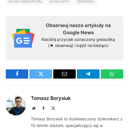
pożar samochodu
prokurator
Śledztwo
Obserwuj nasze artykuły na
Google News
Naciśnij przycisk oznaczony gwiazdką
(★ obserwuj) i bądź na bieżąco
Facebook
Twitter
Email
Telegram
WhatsA
Tomasz Borysiuk
Website
Facebook
X
(Twitter)
Tomasz Borysiuk to doświadczony dziennikarz z
15-letnim stażem, specjalizujący się w