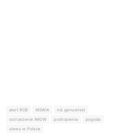
alert RCB
MSWiA
niż genueński
ostrzeżenie IMGW
podtopienia
pogoda
ulewy w Polsce