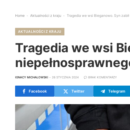
Home
-
Aktualności z kraju
-
Tragedia we wsi Bieganowo. Syn zabił
AKTUALNOŚCI Z KRAJU
Tragedia we wsi Bi
niepełnosprawnego
IGNACY MICHAŁOWSKI
26 STYCZNIA 2024
BRAK KOMENTARZY
Facebook
Twitter
Telegram