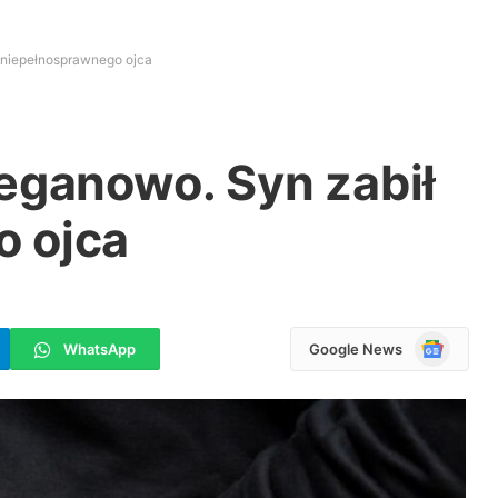
 niepełnosprawnego ojca
eganowo. Syn zabił
 ojca
Google
WhatsApp
Google News
News