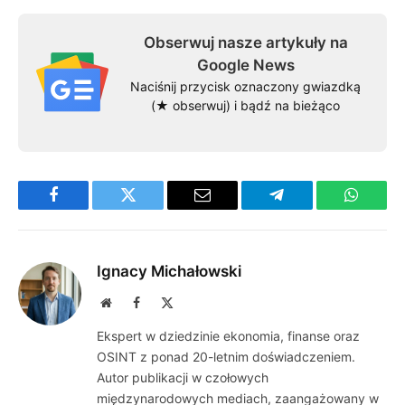
Obserwuj nasze artykuły na
Google News
Naciśnij przycisk oznaczony gwiazdką
(★ obserwuj) i bądź na bieżąco
Facebook
Twitter
Email
Telegram
WhatsA
Ignacy Michałowski
Website
Facebook
X
(Twitter)
Ekspert w dziedzinie ekonomia, finanse oraz
OSINT z ponad 20-letnim doświadczeniem.
Autor publikacji w czołowych
międzynarodowych mediach, zaangażowany w