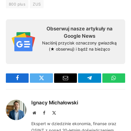
800 plus
ZUS
Obserwuj nasze artykuły na
Google News
Naciśnij przycisk oznaczony gwiazdką
(★ obserwuj) i bądź na bieżąco
Facebook
Twitter
Email
Telegram
WhatsA
Ignacy Michałowski
Website
Facebook
X
(Twitter)
Ekspert w dziedzinie ekonomia, finanse oraz
OSINT z ponad 20-letnim doświadczeniem.