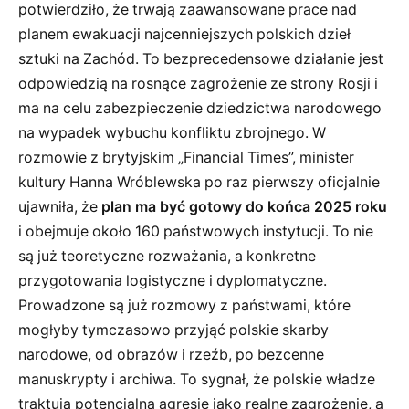
potwierdziło, że trwają zaawansowane prace nad
planem ewakuacji najcenniejszych polskich dzieł
sztuki na Zachód. To bezprecedensowe działanie jest
odpowiedzią na rosnące zagrożenie ze strony Rosji i
ma na celu zabezpieczenie dziedzictwa narodowego
na wypadek wybuchu konfliktu zbrojnego. W
rozmowie z brytyjskim „Financial Times”, minister
kultury Hanna Wróblewska po raz pierwszy oficjalnie
ujawniła, że
plan ma być gotowy do końca 2025 roku
i obejmuje około 160 państwowych instytucji. To nie
są już teoretyczne rozważania, a konkretne
przygotowania logistyczne i dyplomatyczne.
Prowadzone są już rozmowy z państwami, które
mogłyby tymczasowo przyjąć polskie skarby
narodowe, od obrazów i rzeźb, po bezcenne
manuskrypty i archiwa. To sygnał, że polskie władze
traktują potencjalną agresję jako realne zagrożenie, a