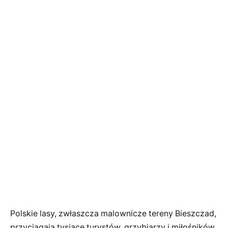
Polskie lasy, zwłaszcza malownicze tereny Bieszczad,
przyciągają tysiące turystów, grzybiarzy i miłośników