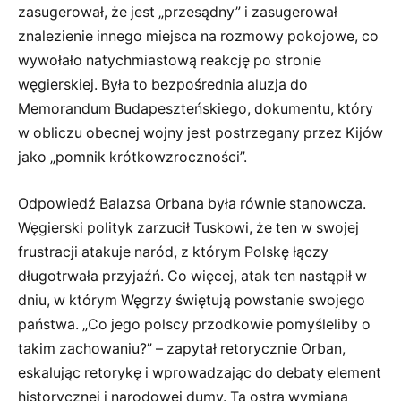
zasugerował, że jest „przesądny” i zasugerował
znalezienie innego miejsca na rozmowy pokojowe, co
wywołało natychmiastową reakcję po stronie
węgierskiej. Była to bezpośrednia aluzja do
Memorandum Budapeszteńskiego, dokumentu, który
w obliczu obecnej wojny jest postrzegany przez Kijów
jako „pomnik krótkowzroczności”.
Odpowiedź Balazsa Orbana była równie stanowcza.
Węgierski polityk zarzucił Tuskowi, że ten w swojej
frustracji atakuje naród, z którym Polskę łączy
długotrwała przyjaźń. Co więcej, atak ten nastąpił w
dniu, w którym Węgrzy świętują powstanie swojego
państwa. „Co jego polscy przodkowie pomyśleliby o
takim zachowaniu?” – zapytał retorycznie Orban,
eskalując retorykę i wprowadzając do debaty element
historycznej i narodowej dumy. Ta ostra wymiana