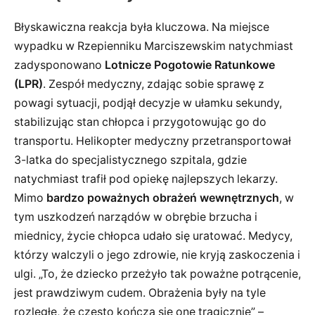
Błyskawiczna reakcja była kluczowa. Na miejsce
wypadku w Rzepienniku Marciszewskim natychmiast
zadysponowano
Lotnicze Pogotowie Ratunkowe
(LPR)
. Zespół medyczny, zdając sobie sprawę z
powagi sytuacji, podjął decyzje w ułamku sekundy,
stabilizując stan chłopca i przygotowując go do
transportu. Helikopter medyczny przetransportował
3-latka do specjalistycznego szpitala, gdzie
natychmiast trafił pod opiekę najlepszych lekarzy.
Mimo
bardzo poważnych obrażeń wewnętrznych
, w
tym uszkodzeń narządów w obrębie brzucha i
miednicy, życie chłopca udało się uratować. Medycy,
którzy walczyli o jego zdrowie, nie kryją zaskoczenia i
ulgi. „To, że dziecko przeżyło tak poważne potrącenie,
jest prawdziwym cudem. Obrażenia były na tyle
rozległe, że często kończą się one tragicznie” –