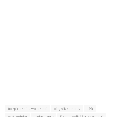
bezpieczeństwo dzieci
ciągnik rolniczy
LPR
małopolska
prokuratura
Rzepiennik Marciszewski