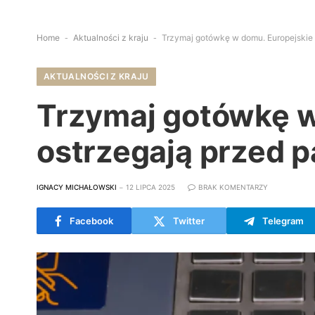
Home
-
Aktualności z kraju
-
Trzymaj gotówkę w domu. Europejskie 
AKTUALNOŚCI Z KRAJU
Trzymaj gotówkę w
ostrzegają przed 
IGNACY MICHAŁOWSKI
12 LIPCA 2025
BRAK KOMENTARZY
Facebook
Twitter
Telegram