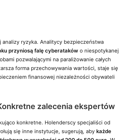
j analizy ryzyka. Analitycy bezpieczeństwa
ku przyniosą falę cyberataków
o niespotykanej
asobami pozwalającymi na paraliżowanie całych
tarsza forma przechowywania wartości, staje się
ieczeniem finansowej niezależności obywateli
Konkretne zalecenia ekspertów
jąco konkretne. Holenderscy specjaliści od
ują się inne instytucje, sugerują, aby
każde
tówkową w wysokości od 200 do 500 euro
. W