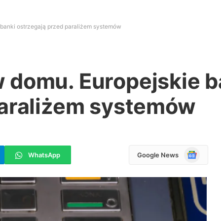
banki ostrzegają przed paraliżem systemów
 domu. Europejskie b
paraliżem systemów
Google
WhatsApp
Google News
News