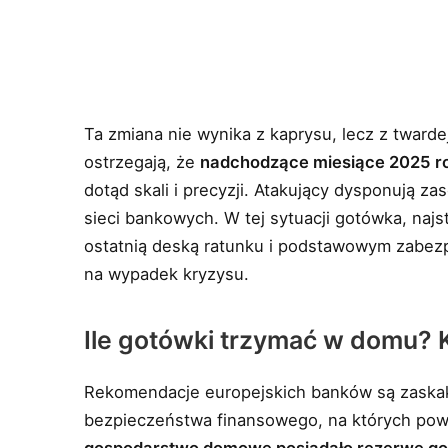
Ta zmiana nie wynika z kaprysu, lecz z twarde
ostrzegają, że
nadchodzące miesiące 2025 ro
dotąd skali i precyzji. Atakujący dysponują z
sieci bankowych. W tej sytuacji gotówka, najs
ostatnią deską ratunku i podstawowym zabezp
na wypadek kryzysu.
Ile gotówki trzymać w domu? 
Rekomendacje europejskich banków są zaskaku
bezpieczeństwa finansowego, na których powoł
gospodarstwo domowe posiadało rezerwę go