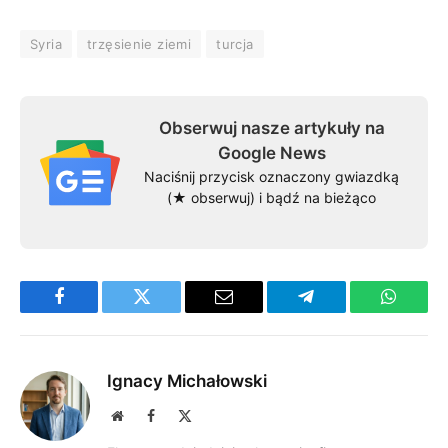
Syria
trzęsienie ziemi
turcja
Obserwuj nasze artykuły na
Google News
Naciśnij przycisk oznaczony gwiazdką
(★ obserwuj) i bądź na bieżąco
Facebook
Twitter
Email
Telegram
WhatsA
Ignacy Michałowski
Website
Facebook
X
(Twitter)