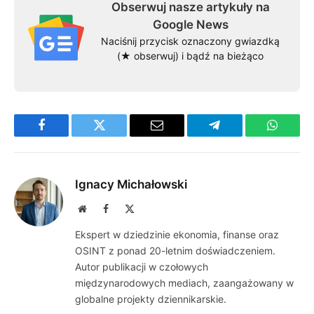
Obserwuj nasze artykuły na
Google News
Naciśnij przycisk oznaczony gwiazdką
(★ obserwuj) i bądź na bieżąco
Facebook
Twitter
Email
Telegram
WhatsA
Ignacy Michałowski
Website
Facebook
X
(Twitter)
Ekspert w dziedzinie ekonomia, finanse oraz
OSINT z ponad 20-letnim doświadczeniem.
Autor publikacji w czołowych
międzynarodowych mediach, zaangażowany w
globalne projekty dziennikarskie.