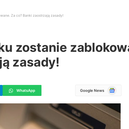
wane. Za co? Banki zaostrzają zasady!
ku zostanie zablokow
ją zasady!
Google
WhatsApp
Google News
News