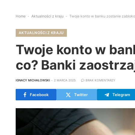
Home
-
Aktualności z kraju
-
Twoje konto w banku zostanie zabloko
AKTUALNOŚCI Z KRAJU
Twoje konto w ban
co? Banki zaostrza
IGNACY MICHAŁOWSKI
2 MARCA 2025
BRAK KOMENTARZY
Facebook
Twitter
Telegram