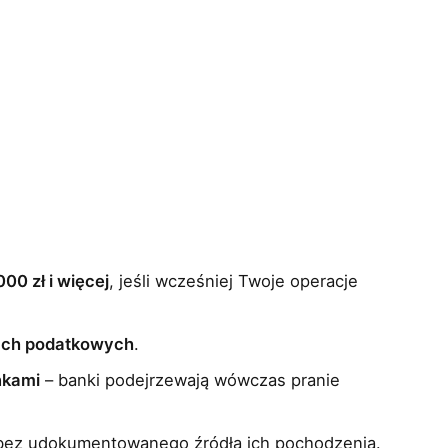
00 zł i więcej
, jeśli wcześniej Twoje operacje
jach podatkowych
.
nkami
– banki podejrzewają wówczas pranie
ez udokumentowanego źródła ich pochodzenia.