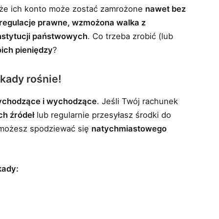
, że ich konto może zostać zamrożone
nawet bez
regulacje prawne, wzmożona walka z
instytucji państwowych
. Co trzeba zrobić (lub
oich pieniędzy
?
okady rośnie!
ychodzące i wychodzące
. Jeśli Twój rachunek
ch źródeł
lub regularnie przesyłasz środki do
 możesz spodziewać się
natychmiastowego
kady: